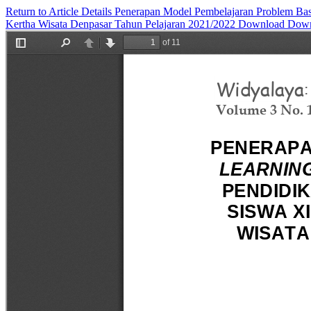
Return to Article Details
Penerapan Model Pembelajaran Problem Base
Kertha Wisata Denpasar Tahun Pelajaran 2021/2022
Download
Down