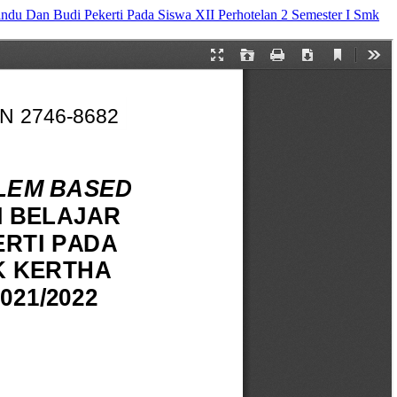
ndu Dan Budi Pekerti Pada Siswa XII Perhotelan 2 Semester I Smk