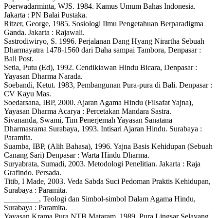
Poerwadarminta, WJS. 1984. Kamus Umum Bahas Indonesia.
Jakarta : PN Balai Pustaka.
Ritzer, George, 1985. Sosiologi Ilmu Pengetahuan Berparadigma
Ganda. Jakarta : Rajawali.
Sastrodiwiryo, S. 1996. Perjalanan Dang Hyang Nirartha Sebuah
Dharmayatra 1478-1560 dari Daha sampai Tambora, Denpasar :
Bali Post.
Setia, Putu (Ed), 1992. Cendikiawan Hindu Bicara, Denpasar :
Yayasan Dharma Narada.
Soebandi, Ketut. 1983, Pembangunan Pura-pura di Bali. Denpasar :
CV Kayu Mas.
Soedarsana, IBP, 2000. Ajaran Agama Hindu (Filsafat Yajna),
Yayasan Dharma Acarya : Percetakan Mandara Sastra.
Sivananda, Swami, Tim Penerjemah Yayasan Sanatana
Dharmasrama Surabaya, 1993. Intisari Ajaran Hindu. Surabaya :
Paramita.
Suamba, IBP, (Alih Bahasa), 1996. Yajna Basis Kehidupan (Sebuah
Canang Sari) Denpasar : Warta Hindu Dharma.
Suryabrata, Sumadi, 2003. Metodologi Penelitian. Jakarta : Raja
Grafindo. Persada.
Titib, I Made, 2003. Veda Sabda Suci Pedoman Praktis Kehidupan,
Surabaya : Paramita.
_________, Teologi dan Simbol-simbol Dalam Agama Hindu,
Surabaya : Paramita.
Yayasan Krama Pura NTB Mataram, 1989, Pura Lingsar Selayang