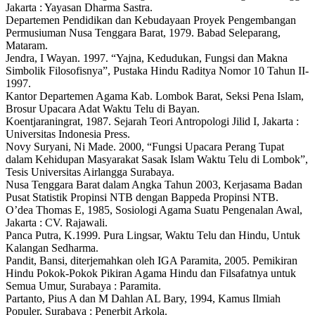
Jakarta : Yayasan Dharma Sastra.
Departemen Pendidikan dan Kebudayaan Proyek Pengembangan
Permusiuman Nusa Tenggara Barat, 1979. Babad Seleparang,
Mataram.
Jendra, I Wayan. 1997. “Yajna, Kedudukan, Fungsi dan Makna
Simbolik Filosofisnya”, Pustaka Hindu Raditya Nomor 10 Tahun II-
1997.
Kantor Departemen Agama Kab. Lombok Barat, Seksi Pena Islam,
Brosur Upacara Adat Waktu Telu di Bayan.
Koentjaraningrat, 1987. Sejarah Teori Antropologi Jilid I, Jakarta :
Universitas Indonesia Press.
Novy Suryani, Ni Made. 2000, “Fungsi Upacara Perang Tupat
dalam Kehidupan Masyarakat Sasak Islam Waktu Telu di Lombok”,
Tesis Universitas Airlangga Surabaya.
Nusa Tenggara Barat dalam Angka Tahun 2003, Kerjasama Badan
Pusat Statistik Propinsi NTB dengan Bappeda Propinsi NTB.
O’dea Thomas E, 1985, Sosiologi Agama Suatu Pengenalan Awal,
Jakarta : CV. Rajawali.
Panca Putra, K.1999. Pura Lingsar, Waktu Telu dan Hindu, Untuk
Kalangan Sedharma.
Pandit, Bansi, diterjemahkan oleh IGA Paramita, 2005. Pemikiran
Hindu Pokok-Pokok Pikiran Agama Hindu dan Filsafatnya untuk
Semua Umur, Surabaya : Paramita.
Partanto, Pius A dan M Dahlan AL Bary, 1994, Kamus Ilmiah
Populer, Surabaya : Penerbit Arkola.