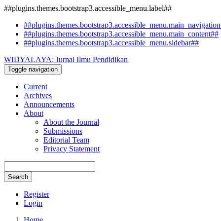
##plugins.themes.bootstrap3.accessible_menu.label##
##plugins.themes.bootstrap3.accessible_menu.main_navigatio
##plugins.themes.bootstrap3.accessible_menu.main_content##
##plugins.themes.bootstrap3.accessible_menu.sidebar##
WIDYALAYA: Jurnal Ilmu Pendidikan
Toggle navigation
Current
Archives
Announcements
About
About the Journal
Submissions
Editorial Team
Privacy Statement
Search
Register
Login
Home