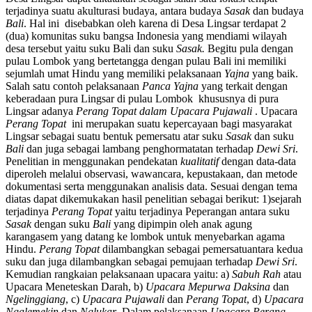
terjadinya suatu akulturasi budaya, antara budaya
Sasak
dan budaya
Bali
. Hal ini disebabkan oleh karena di Desa Lingsar terdapat 2
(dua) komunitas suku bangsa Indonesia yang mendiami wilayah
desa tersebut yaitu suku Bali dan suku
Sasak.
Begitu pula dengan
pulau Lombok yang bertetangga dengan pulau Bali ini memiliki
sejumlah umat Hindu yang memiliki pelaksanaan
Yajna
yang baik.
Salah satu contoh pelaksanaan
Panca Yajna
yang terkait dengan
keberadaan pura Lingsar di pulau Lombok khususnya di pura
Lingsar adanya
Perang Topat dalam Upacara Pujawali
. Upacara
Perang Topat
ini merupakan suatu kepercayaan bagi masyarakat
Lingsar sebagai suatu bentuk pemersatu atar suku
Sasak
dan suku
Bali
dan juga sebagai lambang penghormatatan terhadap
Dewi Sri
.
Penelitian in menggunakan pendekatan
kualitatif
dengan data-data
diperoleh melalui observasi, wawancara, kepustakaan, dan metode
dokumentasi serta menggunakan analisis data. Sesuai dengan tema
diatas dapat dikemukakan hasil penelitian sebagai berikut: 1)sejarah
terjadinya
Perang Topat
yaitu terjadinya Peperangan antara suku
Sasak
dengan suku
Bali
yang dipimpin oleh anak agung
karangasem yang datang ke lombok untuk menyebarkan agama
Hindu.
Perang Topat
dilambangkan sebagai pemersatuantara kedua
suku dan juga dilambangkan sebagai pemujaan terhadap
Dewi Sri
.
Kemudian rangkaian pelaksanaan upacara yaitu: a)
Sabuh Rah
atau
Upacara Meneteskan Darah, b)
Upacara
Mepurwa Daksina
dan
Ngelinggiang
, c)
Upacara
Pujawali
dan
Perang Topat
, d)
Upacara
Ngalemekin
dan
Nglukar
. Dalam pelaksanaan
Upacara Perang