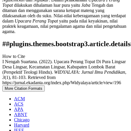
Topat
dilakukan dihalaman luar pura yaitu
Jaba
Tengah dan
ditaman dan menggunakan sarana ketupat mateng yang
dilaksanakan oleh du suku. Nilai-nilai keberagamaan yang terdapat
dalam
Upacara Perang Topat
yaitu pada nilai keyakinan, nilai
praktek keagamaan, nilai pengalaman agama dan nilai pengetahuan
agama.
##plugins.themes.bootstrap3.article.detail
How to Cite
I Nengah Suartana. (2022). Upacara Perang Topat Di Pura Lingsar
Desa Lingsar, Kecamatan Lingsar, Kabupaten Lombok Barat
(Perspektif Teologi Hindu).
WIDYALAYA: Jurnal Ilmu Pendidikan
,
3
(1), 81-103. Retrieved from
https://jurnal.ekadanta.org/index.php/Widyalaya/article/view/196
More Citation Formats
ACM
ACS
APA
ABNT
Chicago
Harvard
IEEE