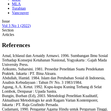
MLA
Turabian
Vancouver
Issue
Vol 3 No 1 (2022)
Section
Articles
References
Amal, Ichlasul dan Arnaidy Armawi. 1996. Sumbangan Ilmu Sosial
Terhadap Konsepsi Ketahanan Nasional, Yogyakarta : Gajah Mada
University Press.
Arikunto, Suharsini. 1981. Prosedur Penelitian Suatu Pendekatan
Praktek. Jakarta : PT. Bina Aksara.
Abdullah, Hamid. 1984. Islam dan Perubahan Sosial di Indonesia,
Analisis Kebudayaan : Tahun IV No. 3 1983/1984.
Agung, A.A. Ketut. 1992. Kupu-kupu Kuning Terbang di Selat
Lombok, Denpasar : Upada Sastra.
Bungin, Burhan (Ed), 2003. Metodologi Penelitian Kualitatif,
Aktualisasi Metodologis ke arah Ragam Varian Kontemporer,
Jakarta : PT. Raja Grafindo Persada.
Cudamani, 1990. Pengantar Agama Hindu untuk Perguruan Tinggi.