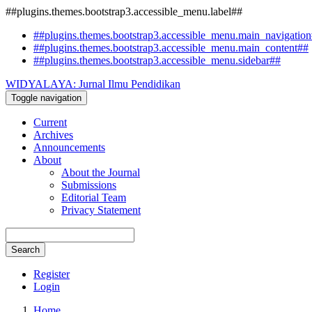
##plugins.themes.bootstrap3.accessible_menu.label##
##plugins.themes.bootstrap3.accessible_menu.main_navigatio
##plugins.themes.bootstrap3.accessible_menu.main_content##
##plugins.themes.bootstrap3.accessible_menu.sidebar##
WIDYALAYA: Jurnal Ilmu Pendidikan
Toggle navigation
Current
Archives
Announcements
About
About the Journal
Submissions
Editorial Team
Privacy Statement
Search
Register
Login
Home