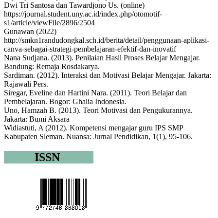
Dwi Tri Santosa dan Tawardjono Us. (online)
https://journal.student.uny.ac.id/index.php/otomotif-
s1/article/viewFile/2896/2504
Gunawan (2022)
http://smkn1randudongkal.sch.id/berita/detail/penggunaan-aplikasi-
canva-sebagai-strategi-pembelajaran-efektif-dan-inovatif
Nana Sudjana. (2013). Penilaian Hasil Proses Belajar Mengajar.
Bandung: Remaja Rosdakarya.
Sardiman. (2012). Interaksi dan Motivasi Belajar Mengajar. Jakarta:
Rajawali Pers.
Siregar, Eveline dan Hartini Nara. (2011). Teori Belajar dan
Pembelajaran. Bogor: Ghalia Indonesia.
Uno, Hamzah B. (2013). Teori Motivasi dan Pengukurannya.
Jakarta: Bumi Aksara
Widiastuti, A (2012). Kompetensi mengajar guru IPS SMP
Kabupaten Sleman. Nuansa: Jurnal Pendidikan, 1(1), 95-106.
ISSN