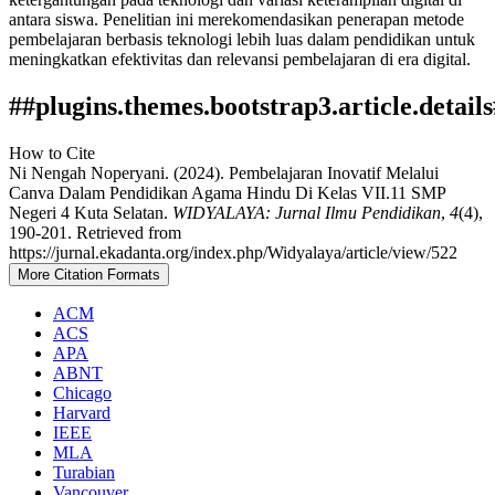
antara siswa. Penelitian ini merekomendasikan penerapan metode
pembelajaran berbasis teknologi lebih luas dalam pendidikan untuk
meningkatkan efektivitas dan relevansi pembelajaran di era digital.
##plugins.themes.bootstrap3.article.detail
How to Cite
Ni Nengah Noperyani. (2024). Pembelajaran Inovatif Melalui
Canva Dalam Pendidikan Agama Hindu Di Kelas VII.11 SMP
Negeri 4 Kuta Selatan.
WIDYALAYA: Jurnal Ilmu Pendidikan
,
4
(4),
190-201. Retrieved from
https://jurnal.ekadanta.org/index.php/Widyalaya/article/view/522
More Citation Formats
ACM
ACS
APA
ABNT
Chicago
Harvard
IEEE
MLA
Turabian
Vancouver