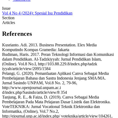
Issue
Vol 4 No 4 (2024): Spesial Isu Pendidikan
Section
Articles
References
Kusrianto. Adi. 2013. Business Presentation. Elex Media
Komputindo Kompas Gramedia: Jakarta
Budiman, Haris. 2017. Peran Teknologi Informasi dan Komunikasi
dalam Pendidikan. Al-Tadzkiyyah: Jurnal Pendidikan Islam,
(Online). Vol.8 No.I, http://103.88.229.8/index.php/tadzk
iyyah/article/view/2095/1584
Pelangi, G. (2020). Pemanfaatan Aplikasi Canva Sebagai Media
Pembelajaran Bahasa dan Sastra Indonesia Jenjang SMA/MA.
Jurnal Sasindo UNPAM, Vol.8 No. 2, 79-96,
http://www.openjournal.unpam.ac.i
d/index.php/Sasindo/article/view/8 354
Tanjung, R. E., & Faiza, D. (2019). Canva Sebagai Media
Pembelajaran Pada Mata Pelajaran Dasar Listrik dan Elektronika.
VoteTEKNIKA: Jurnal Vocational Teknik Elektronika dan
Informatika, (Online), Vol.7 No.2,
http://ejournal.unp.ac.id/index.php/ voteknika/article/view/104261,