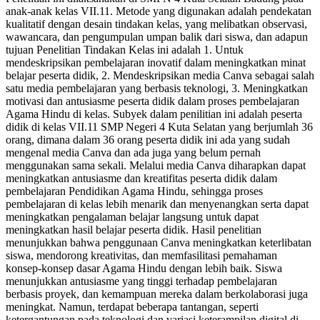
anak-anak kelas VII.11. Metode yang digunakan adalah pendekatan
kualitatif dengan desain tindakan kelas, yang melibatkan observasi,
wawancara, dan pengumpulan umpan balik dari siswa, dan adapun
tujuan Penelitian Tindakan Kelas ini adalah 1. Untuk
mendeskripsikan pembelajaran inovatif dalam meningkatkan minat
belajar peserta didik, 2. Mendeskripsikan media Canva sebagai salah
satu media pembelajaran yang berbasis teknologi, 3. Meningkatkan
motivasi dan antusiasme peserta didik dalam proses pembelajaran
Agama Hindu di kelas. Subyek dalam penilitian ini adalah peserta
didik di kelas VII.11 SMP Negeri 4 Kuta Selatan yang berjumlah 36
orang, dimana dalam 36 orang peserta didik ini ada yang sudah
mengenal media Canva dan ada juga yang belum pernah
menggunakan sama sekali. Melalui media Canva diharapkan dapat
meningkatkan antusiasme dan kreatifitas peserta didik dalam
pembelajaran Pendidikan Agama Hindu, sehingga proses
pembelajaran di kelas lebih menarik dan menyenangkan serta dapat
meningkatkan pengalaman belajar langsung untuk dapat
meningkatkan hasil belajar peserta didik. Hasil penelitian
menunjukkan bahwa penggunaan Canva meningkatkan keterlibatan
siswa, mendorong kreativitas, dan memfasilitasi pemahaman
konsep-konsep dasar Agama Hindu dengan lebih baik. Siswa
menunjukkan antusiasme yang tinggi terhadap pembelajaran
berbasis proyek, dan kemampuan mereka dalam berkolaborasi juga
meningkat. Namun, terdapat beberapa tantangan, seperti
ketergantungan pada teknologi dan variasi keterampilan digital di