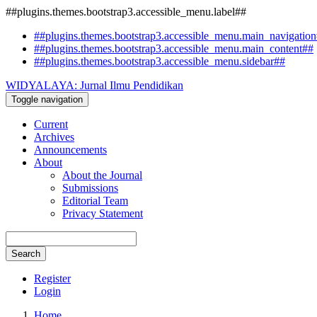
##plugins.themes.bootstrap3.accessible_menu.label##
##plugins.themes.bootstrap3.accessible_menu.main_navigatio
##plugins.themes.bootstrap3.accessible_menu.main_content##
##plugins.themes.bootstrap3.accessible_menu.sidebar##
WIDYALAYA: Jurnal Ilmu Pendidikan
Toggle navigation
Current
Archives
Announcements
About
About the Journal
Submissions
Editorial Team
Privacy Statement
Search
Register
Login
Home