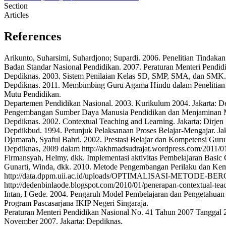
Section
Articles
References
Arikunto, Suharsimi, Suhardjono; Supardi. 2006. Penelitian Tindakan
Badan Standar Nasional Pendidikan. 2007. Peraturan Menteri Pendi
Depdiknas. 2003. Sistem Penilaian Kelas SD, SMP, SMA, dan SMK.
Depdiknas. 2011. Membimbing Guru Agama Hindu dalam Penelitian
Mutu Pendidikan.
Departemen Pendidikan Nasional. 2003. Kurikulum 2004. Jakarta: D
Pengembangan Sumber Daya Manusia Pendidikan dan Menjaminan M
Depdiknas. 2002. Contextual Teaching and Learning. Jakarta: Dirje
Depdikbud. 1994. Petunjuk Pelaksanaan Proses Belajar-Mengajar. J
Djamarah, Syaful Bahri. 2002. Prestasi Belajar dan Kompetensi Gu
Depdiknas, 2009 dalam http://akhmadsudrajat.wordpress.com/2011/01
Firmansyah, Helmy, dkk. Implementasi aktivitas Pembelajaran Basic
Gunarti, Winda, dkk. 2010. Metode Pengembangan Perilaku dan Kema
http://data.dppm.uii.ac.id/uploads/OPTIMALISASI-METO
http://dedenbinlaode.blogspot.com/2010/01/penerapan-contextual-tea
Intan, I Gede. 2004. Pengaruh Model Pembelajaran dan Pengetahuan 
Program Pascasarjana IKIP Negeri Singaraja.
Peraturan Menteri Pendidikan Nasional No. 41 Tahun 2007 Tanggal 
November 2007. Jakarta: Depdiknas.