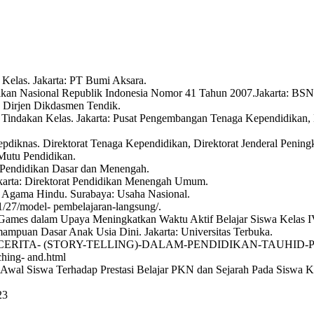
 Kelas. Jakarta: PT Bumi Aksara.
dikan Nasional Republik Indonesia Nomor 41 Tahun 2007.Jakarta: BS
 Dirjen Dikdasmen Tendik.
 Tindakan Kelas. Jakarta: Pusat Pengembangan Tenaga Kependidikan
epdiknas. Direktorat Tenaga Kependidikan, Direktorat Jenderal Peni
utu Pendidikan.
n Pendidikan Dasar dan Menengah.
akarta: Direktorat Pendidikan Menengah Umum.
ru Agama Hindu. Surabaya: Usaha Nasional.
/27/model- pembelajaran-langsung/.
 Games dalam Upaya Meningkatkan Waktu Aktif Belajar Siswa Kelas IV 
mpuan Dasar Anak Usia Dini. Jakarta: Universitas Terbuka.
DE-BERCERITA- (STORY-TELLING)-DALAM-PENDIDIKAN-TAUHID-
ching- and.html
Awal Siswa Terhadap Prestasi Belajar PKN dan Sejarah Pada Siswa Kel
23