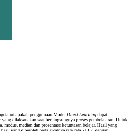
mengetahui apakah penggunaan Model
Direct Learning
dapat
r yang dilaksanakan saat berlangsungnya proses pembelajaran. Untuk
ata, modus, median dan prosentase ketuntasan belajar. Hasil yang
i hasil yang diperoleh pada awalnya rata-rata 71,67, dengan