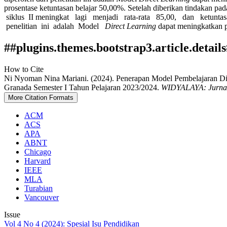
prosentase ketuntasan belajar 50,00%. Setelah diberikan tindakan pa
siklus II meningkat lagi menjadi rata-rata 85,00, dan ketuntasan 
penelitian ini adalah Model
Direct Learning
dapat meningkatkan p
##plugins.themes.bootstrap3.article.detail
How to Cite
Ni Nyoman Nina Mariani. (2024). Penerapan Model Pembelajaran D
Granada Semester I Tahun Pelajaran 2023/2024.
WIDYALAYA: Jurnal
More Citation Formats
ACM
ACS
APA
ABNT
Chicago
Harvard
IEEE
MLA
Turabian
Vancouver
Issue
Vol 4 No 4 (2024): Spesial Isu Pendidikan