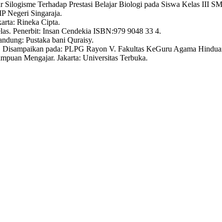
Silogisme Terhadap Prestasi Belajar Biologi pada Siswa Kelas III S
P Negeri Singaraja.
arta: Rineka Cipta.
las. Penerbit: Insan Cendekia ISBN:979 9048 33 4.
ndung: Pustaka bani Quraisy.
an, Disampaikan pada: PLPG Rayon V. Fakultas KeGuru Agama Hinduan
puan Mengajar. Jakarta: Universitas Terbuka.